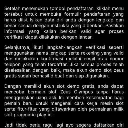
Setelah menemukan tombol pendaftaran, kliklah menu
tersebut untuk membuka formulir pendaftaran yang
harus diisi. Isikan data diri anda dengan lengkap dan
benar sesuai dengan instruksi yang diberikan. Pastikan
informasi yang kalian berikan valid agar proses
verifikasi dapat dilakukan dengan lancar.
Selanjutnya, ikuti langkah-langkah verifikasi seperti
menggunakan nama lengkap serta rekening yang valid
dan melakukan konfirmasi melalui email atau nomor
telepon yang telah terdaftar. Jika semua proses telah
diselesaikan dengan baik, maka akun demo slot zeus
gratis sudah berhasil dibuat dan siap digunakan.
Dengan memiliki akun slot demo gratis, anda dapat
mencoba bermain slot Zeus Olympus tanpa harus
menggunakan uang asli. Ini memberi kesempatan bagi
pemain baru untuk mengenal cara kerja mesin slot
serta fitur-fitur yang ditawarkan oleh permainan milik
slot pragmatic play ini.
Jadi tidak perlu ragu lagi ayo segera daftarkan diri