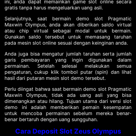
ini, anda dapat memainkan game slot online secara
gratis tanpa harus mengeluarkan uang asli.
Selanjutnya, saat bermain demo slot Pragmatic
Maxwin Olympus, anda akan diberikan saldo virtual
atau chip virtual sebagai modal untuk bermain.
Gunakan saldo tersebut untuk memasang taruhan
pada mesin slot online sesuai dengan keinginan anda.
Anda juga bisa mengatur jumlah taruhan serta jumlah
garis pembayaran yang ingin digunakan dalam
permainan. Setelah selesai melakukan semua
pengaturan, cukup klik tombol putar (spin) dan lihat
hasil dari putaran mesin slot demo tersebut.
Perlu diingat bahwa saat bermain demo slot Pragmatic
Maxwin Olympus, tidak ada uang asli yang bisa
dimenangkan atau hilang. Tujuan utama dari versi slot
demo ini adalah memberikan pemain kesempatan
untuk mencoba permainan sebelum mereka benar-
benar bertaruh dengan uang sungguhan.
Cara Deposit Slot Zeus Olympus