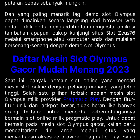
putaran bebas sebanyak mungkin.
Dan yang paling menarik lagi demo slot Olympus
dapat dimainkan secara langsung dari browser web
anda. Tidak perlu mengunduh atau menginstal aplikasi
tambahan apapun, cukup kunjungi situs Slot Zeus76
melalui smartphone atau komputer anda dan mulailah
bersenang-senang dengan demo slot Olympus.
Daftar Mesin Slot Olympus
Gacor Mudah Menang 2023
Saat ini, banyak pemain slot online yang mencari
mesin slot online dengan peluang menang yang lebih
tinggi. Salah satu pilihan terbaik adalah mesin slot
Olympus milik provider
Pragmatic Play
. Dengan fitur-
fitur unik dan jackpot besar, tidak heran jika banyak
orang tertarik untuk mencoba keberuntungannya
bermain slot online milik pragmatic play. Untuk dapat
bermain pada mesin slot Olympus gacor, kalian perlu
mendaftarkan diri anda melalui situs yang
menyediakan akses ke provider Pragmatic Play. Salah