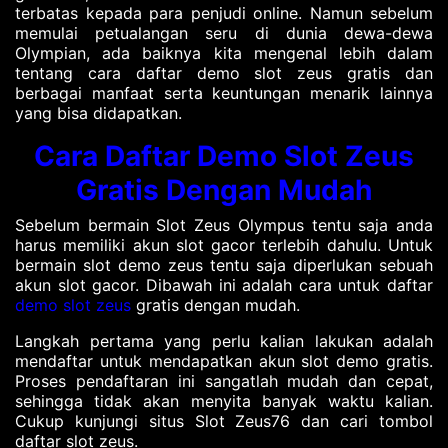
terbatas kepada para penjudi online. Namun sebelum
memulai petualangan seru di dunia dewa-dewa
Olympian, ada baiknya kita mengenal lebih dalam
tentang cara daftar demo slot zeus gratis dan
berbagai manfaat serta keuntungan menarik lainnya
yang bisa didapatkan.
Cara Daftar Demo Slot Zeus
Gratis Dengan Mudah
Sebelum bermain Slot Zeus Olympus tentu saja anda
harus memiliki akun slot gacor terlebih dahulu. Untuk
bermain slot demo zeus tentu saja diperlukan sebuah
akun slot gacor. Dibawah ini adalah cara untuk daftar
demo slot zeus
gratis dengan mudah.
Langkah pertama yang perlu kalian lakukan adalah
mendaftar untuk mendapatkan akun slot demo gratis.
Proses pendaftaran ini sangatlah mudah dan cepat,
sehingga tidak akan menyita banyak waktu kalian.
Cukup kunjungi situs Slot Zeus76 dan cari tombol
daftar slot zeus.