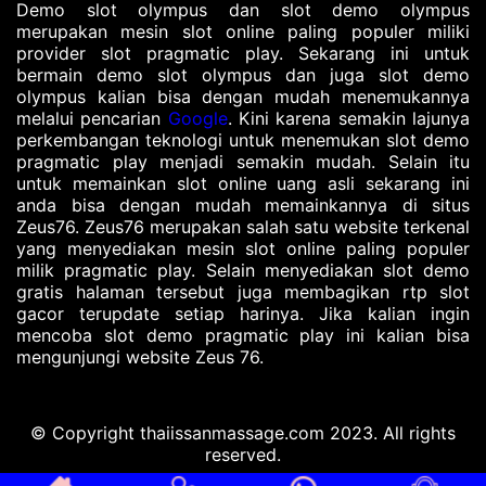
Demo slot olympus dan slot demo olympus
merupakan mesin slot online paling populer miliki
provider slot pragmatic play. Sekarang ini untuk
bermain demo slot olympus dan juga slot demo
olympus kalian bisa dengan mudah menemukannya
melalui pencarian
Google
. Kini karena semakin lajunya
perkembangan teknologi untuk menemukan slot demo
pragmatic play menjadi semakin mudah. Selain itu
untuk memainkan slot online uang asli sekarang ini
anda bisa dengan mudah memainkannya di situs
Zeus76. Zeus76 merupakan salah satu website terkenal
yang menyediakan mesin slot online paling populer
milik pragmatic play. Selain menyediakan slot demo
gratis halaman tersebut juga membagikan rtp slot
gacor terupdate setiap harinya. Jika kalian ingin
mencoba slot demo pragmatic play ini kalian bisa
mengunjungi website Zeus 76.
© Copyright thaiissanmassage.com 2023. All rights
reserved.