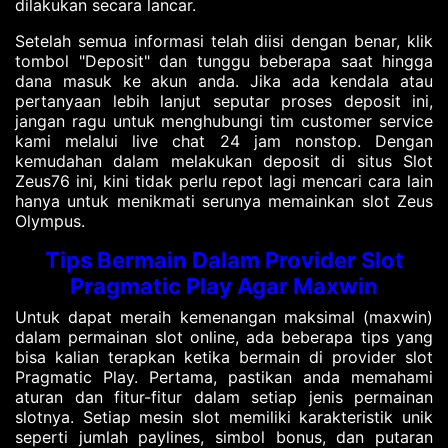
dilakukan secara lancar.
Setelah semua informasi telah diisi dengan benar, klik
tombol "Deposit" dan tunggu beberapa saat hingga
dana masuk ke akun anda. Jika ada kendala atau
pertanyaan lebih lanjut seputar proses deposit ini,
jangan ragu untuk menghubungi tim customer service
kami melalui live chat 24 jam nonstop. Dengan
kemudahan dalam melakukan deposit di situs Slot
Zeus76 ini, kini tidak perlu repot lagi mencari cara lain
hanya untuk menikmati serunya memainkan slot Zeus
Olympus.
Tips Bermain Dalam Provider Slot
Pragmatic Play Agar Maxwin
Untuk dapat meraih kemenangan maksimal (maxwin)
dalam permainan slot online, ada beberapa tips yang
bisa kalian terapkan ketika bermain di provider slot
Pragmatic Play. Pertama, pastikan anda memahami
aturan dan fitur-fitur dalam setiap jenis permainan
slotnya. Setiap mesin slot memiliki karakteristik unik
seperti jumlah paylines, simbol bonus, dan putaran