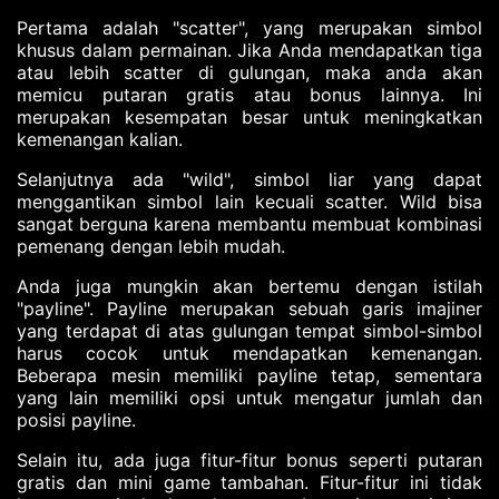
Pertama adalah "scatter", yang merupakan simbol
khusus dalam permainan. Jika Anda mendapatkan tiga
atau lebih scatter di gulungan, maka anda akan
memicu putaran gratis atau bonus lainnya. Ini
merupakan kesempatan besar untuk meningkatkan
kemenangan kalian.
Selanjutnya ada "wild", simbol liar yang dapat
menggantikan simbol lain kecuali scatter. Wild bisa
sangat berguna karena membantu membuat kombinasi
pemenang dengan lebih mudah.
Anda juga mungkin akan bertemu dengan istilah
"payline". Payline merupakan sebuah garis imajiner
yang terdapat di atas gulungan tempat simbol-simbol
harus cocok untuk mendapatkan kemenangan.
Beberapa mesin memiliki payline tetap, sementara
yang lain memiliki opsi untuk mengatur jumlah dan
posisi payline.
Selain itu, ada juga fitur-fitur bonus seperti putaran
gratis dan mini game tambahan. Fitur-fitur ini tidak